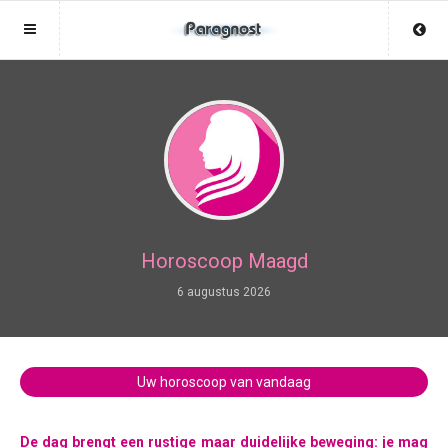
Sluit menu
Sluit menu
MENU PARAGNOST.NL
UW PARAGNOSTACCOUNT
Home
Login
Account
Aanmaken
Paragnosten
Wachtwoord
Login
Horoscoop Maagd
Aanmaken
6 augustus 2026
Vind paragnost
Wachtwoord
COPYRIGHT 08 - 2026 MOBIEL V 2.0
Fotoreading
PARAGNOST.NL
Uw horoscoop van vandaag
Horoscoop
12
De dag brengt een rustige maar duidelijke beweging: je mag