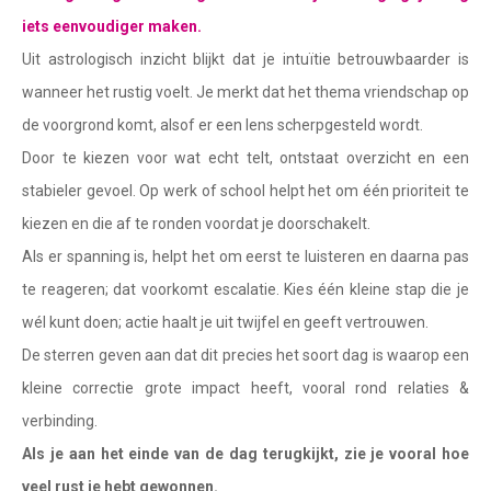
Waterman
iets eenvoudiger maken.
Vissen
Uit astrologisch inzicht blijkt dat je intuïtie betrouwbaarder is
wanneer het rustig voelt. Je merkt dat het thema vriendschap op
Ram
de voorgrond komt, alsof er een lens scherpgesteld wordt.
Stier
Door te kiezen voor wat echt telt, ontstaat overzicht en een
Tweelingen
stabieler gevoel. Op werk of school helpt het om één prioriteit te
kiezen en die af te ronden voordat je doorschakelt.
Kreeft
Als er spanning is, helpt het om eerst te luisteren en daarna pas
Leeuw
te reageren; dat voorkomt escalatie. Kies één kleine stap die je
Maagd
wél kunt doen; actie haalt je uit twijfel en geeft vertrouwen.
De sterren geven aan dat dit precies het soort dag is waarop een
Weegschaal
kleine correctie grote impact heeft, vooral rond relaties &
Schorpioen
verbinding.
Boogschutter
Als je aan het einde van de dag terugkijkt, zie je vooral hoe
veel rust je hebt gewonnen.
Steenbok