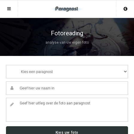
Sluit menu
Sluit menu
MENU PARAGNOST.NL
UW PARAGNOSTACCOUNT
Fotoreading
analyse van uw eigen foto
Home
Login
Account
Aanmaken
Paragnosten
Wachtwoord
Login
Aanmaken
Vind paragnost
Wachtwoord
COPYRIGHT 08 - 2026 MOBIEL V 2.0
Fotoreading
PARAGNOST.NL
Horoscoop
12
Kies uw foto