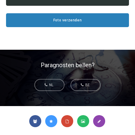
Tarotkaart
Waterman
Vissen
Getuigenissen
Foto verzenden
Ram
Belverzoek
Stier
Vragen?
Tweelingen
Info
Kreeft
Paragnosten bellen?
Leeuw
Privacybeleid
NL
BE
Maagd
Desktop website
Weegschaal
Sluit menu
Schorpioen
Boogschutter
CONTACT
Steenbok