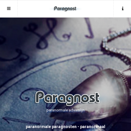
Sluit menu
Sluit menu
MENU PARAGNOST.NL
UW PARAGNOSTACCOUNT
Home
Login
Account
Aanmaken
Paragnosten
Wachtwoord
Login
Aanmaken
Vind paragnost
Wachtwoord
COPYRIGHT 08 - 2026 MOBIEL V 2.0
Fotoreading
PARAGNOST.NL
paranormale advieslijn
Horoscoop
12
paranormale paragnosten - paranormaal