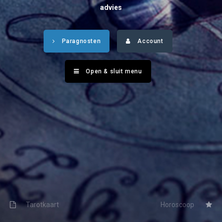
Tarotkaart
Waterman
advies
Vissen
Getuigenissen
Paragnosten
Account
Ram
Belverzoek
Stier
Open & sluit menu
Vragen?
Tweelingen
Info
Kreeft
Leeuw
Privacybeleid
Maagd
Desktop website
Weegschaal
Sluit menu
Schorpioen
Boogschutter
Tarotkaart
Horoscoop
CONTACT
Steenbok